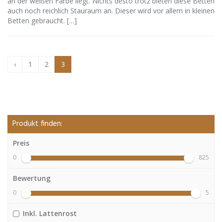
an der weißen Farbe liegt. Nichts desto trotz bieten diese Betten
auch noch reichlich Stauraum an. Dieser wird vor allem in kleinen
Betten gebraucht. […]
‹
1
2
3
Produkt finden:
Preis
0
825
Bewertung
0
5
Inkl. Lattenrost