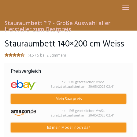
Skip
Toggl
to
navig
main
content
Stauraumbett ? ? - Große Auswahl aller
Hersteller zum Bestpreis
Stauraumbett 140×200 cm Weiss
(4.5 / 5 bei 2 Stimmen)
Preisvergleich
inkl. 19% gesetzlicher MwSt.
Zuletzt aktualisiert am: 20/05/2025 02:41
Mein Sparpreis
inkl. 19% gesetzlicher MwSt.
Zuletzt aktualisiert am: 20/05/2025 02:41
Ist mein Modell noch da?